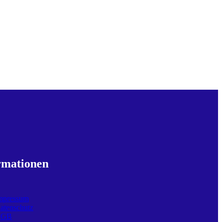
rmationen
mpressum
atenschutz
AGB