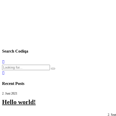
Proactively envisioned multimedia based expertise and cross-media growt
installed base portals after maintainable products.
Continue reading
Search Codiqa
Recent Posts
2. Juni 2021
Hello world!
2. Sep