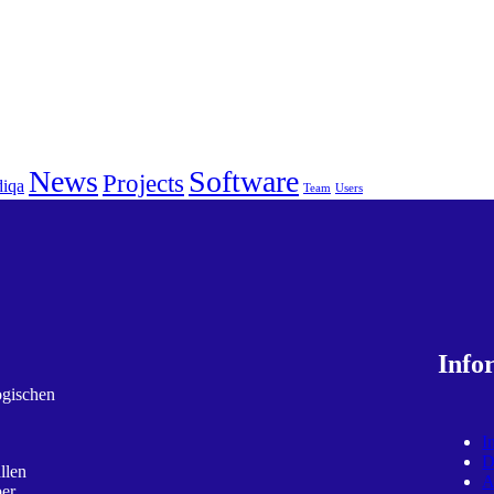
News
Software
Projects
iqa
Team
Users
Info
ogischen
I
D
llen
ber