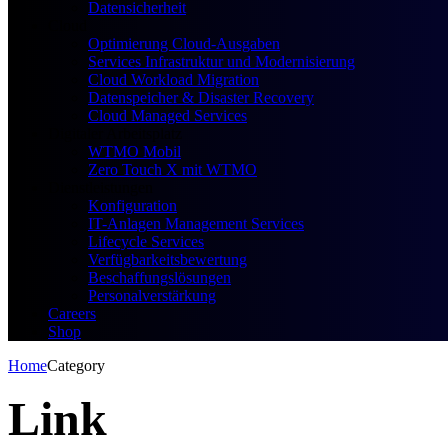
Datensicherheit
Cloud
Optimierung Cloud-Ausgaben
Services Infrastruktur und Modernisierung
Cloud Workload Migration
Datenspeicher & Disaster Recovery
Cloud Managed Services
Digitaler Arbeitsplatz
WTMO Mobil
Zero Touch X mit WTMO
Dienstleistungen
Konfiguration
IT-Anlagen Management Services
Lifecycle Services
Verfügbarkeitsbewertung
Beschaffungslösungen
Personalverstärkung
Careers
Shop
Home
Category
Link