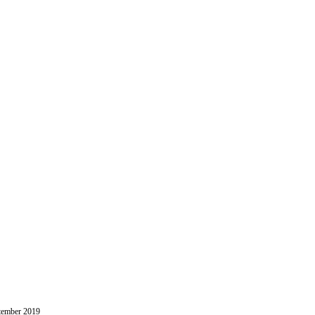
h strategies. Seamlessly visualize quality intellectual capital without 
tember 2019