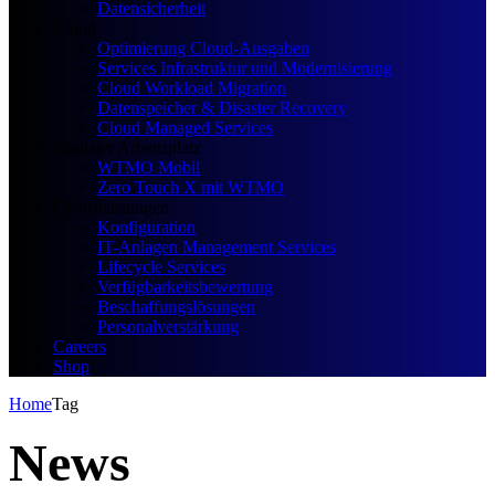
Datensicherheit
Cloud
Optimierung Cloud-Ausgaben
Services Infrastruktur und Modernisierung
Cloud Workload Migration
Datenspeicher & Disaster Recovery
Cloud Managed Services
Digitaler Arbeitsplatz
WTMO Mobil
Zero Touch X mit WTMO
Dienstleistungen
Konfiguration
IT-Anlagen Management Services
Lifecycle Services
Verfügbarkeitsbewertung
Beschaffungslösungen
Personalverstärkung
Careers
Shop
Home
Tag
News