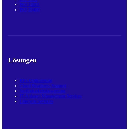
ISO 14001
ISO 20400
Lösungen
RFx-Optimierung
Cloud Readiness Support
Verfügbarkeitsbewertung
IT-Anlagen Management Services
Lifecycle Services