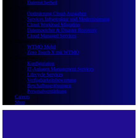
Datensicherheit
Cloud
Optimierung Cloud-Ausgaben
Services Infrastruktur und Modernisierung
Cloud Workload Migration
Datenspeicher & Disaster Recovery
Cloud Managed Services
Digitaler Arbeitsplatz
WTMO Mobil
Zero Touch X mit WTMO
Dienstleistungen
Konfiguration
IT-Anlagen Management Services
Lifecycle Services
Verfügbarkeitsbewertung
Beschaffungslösungen
Personalverstärkung
Careers
Shop