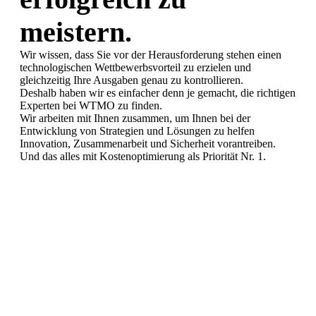
Mit einem leistungsstarken Dashboard können Sie alle Ihre
meistern.
öffentlichen Clouds verfolgen und verwalten. Verbringen Sie
weniger Zeit damit sich mit Berichten herumzuschlagen und mehr
Wir wissen, dass Sie vor der Herausforderung stehen einen
Zeit damit, Geschäftsinitiativen voranzutreiben.
technologischen Wettbewerbsvorteil zu erzielen und
gleichzeitig Ihre Ausgaben genau zu kontrollieren.
Deshalb haben wir es einfacher denn je gemacht, die richtigen
Experten bei WTMO zu finden.
mehr dazu
Wir arbeiten mit Ihnen zusammen, um Ihnen bei der
Entwicklung von Strategien und Lösungen zu helfen
Innovation, Zusammenarbeit und Sicherheit vorantreiben.
Und das alles mit Kostenoptimierung als Priorität Nr. 1.
Verändern.