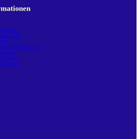
rmationen
mpressum
atenschutz
AGB
ookie-Richtlinie (EU)
SO 9001
SO 14001
SO 20400