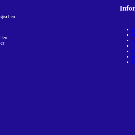
Info
ogischen
I
D
llen
ber
C
I
I
I