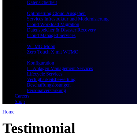
Datensicherheit
Cloud
Optimierung Cloud-Ausgaben
Services Infrastruktur und Modernisierung
Cloud Workload Migration
Datenspeicher & Disaster Recovery
Cloud Managed Services
Digitaler Arbeitsplatz
WTMO Mobil
Zero Touch X mit WTMO
Dienstleistungen
Konfiguration
IT-Anlagen Management Services
Lifecycle Services
Verfügbarkeitsbewertung
Beschaffungslösungen
Personalverstärkung
Careers
Shop
Home
Testimonial