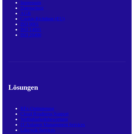
Impressum
Datenschutz
AGB
Cookie-Richtlinie (EU)
ISO 9001
ISO 14001
ISO 20400
Lösungen
RFx-Optimierung
Cloud Readiness Support
Verfügbarkeitsbewertung
IT-Anlagen Management Services
Lifecycle Services