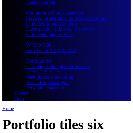
Datensicherheit
Cloud
Optimierung Cloud-Ausgaben
Services Infrastruktur und Modernisierung
Cloud Workload Migration
Datenspeicher & Disaster Recovery
Cloud Managed Services
Digitaler Arbeitsplatz
WTMO Mobil
Zero Touch X mit WTMO
Dienstleistungen
Konfiguration
IT-Anlagen Management Services
Lifecycle Services
Verfügbarkeitsbewertung
Beschaffungslösungen
Personalverstärkung
Careers
Shop
Home
Portfolio tiles six